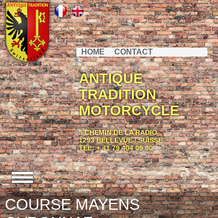
HOME
CONTACT
ANTIQUE
TRADITION
MOTORCYCLE
5 CHEMIN DE LA RADIO
1293 BELLEVUE / SUISSE
TEL: + 41 79 404 09 90
COURSE MAYENS