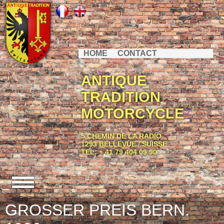
HOME
CONTACT
ANTIQUE
TRADITION
MOTORCYCLE
5 CHEMIN DE LA RADIO
1293 BELLEVUE / SUISSE
TEL: + 41 79 404 09 90
GROSSER PREIS BERN.