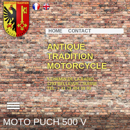
HOME
CONTACT
ANTIQUE
TRADITION
MOTORCYCLE
5 CHEMIN DE LA RADIO
1293 BELLEVUE / SUISSE
TEL: + 41 79 404 09 90
MOTO PUCH 500 V