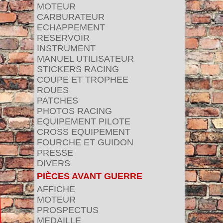
MOTEUR
CARBURATEUR
ECHAPPEMENT
RESERVOIR
INSTRUMENT
MANUEL UTILISATEUR
STICKERS RACING
COUPE ET TROPHEE
ROUES
PATCHES
PHOTOS RACING
EQUIPEMENT PILOTE
CROSS EQUIPEMENT
FOURCHE ET GUIDON
PRESSE
DIVERS
PIÈCES AVANT GUERRE
AFFICHE
MOTEUR
PROSPECTUS
MEDAILLE