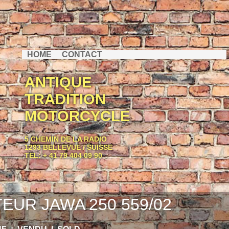
HOME
CONTACT
ANTIQUE
TRADITION
MOTORCYCLE
5 CHEMIN DE LA RADIO
1293 BELLEVUE / SUISSE
TEL: + 41 79 404 09 90
EUR JAWA 250 559/02