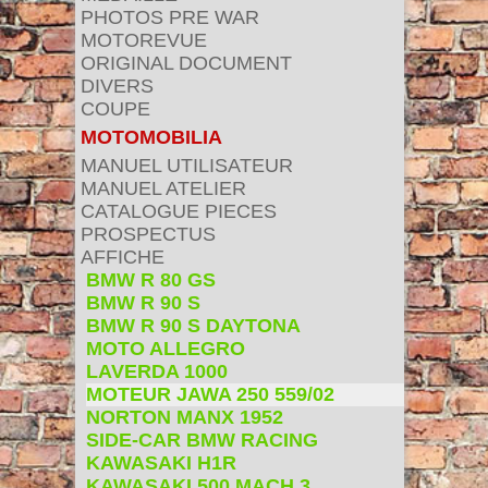
PHOTOS PRE WAR
MOTOREVUE
ORIGINAL DOCUMENT
DIVERS
COUPE
MOTOMOBILIA
MANUEL UTILISATEUR
MANUEL ATELIER
CATALOGUE PIECES
PROSPECTUS
AFFICHE
BMW R 80 GS
BMW R 90 S
BMW R 90 S DAYTONA
MOTO ALLEGRO
LAVERDA 1000
MOTEUR JAWA 250 559/02
NORTON MANX 1952
SIDE-CAR BMW RACING
KAWASAKI H1R
KAWASAKI 500 MACH 3