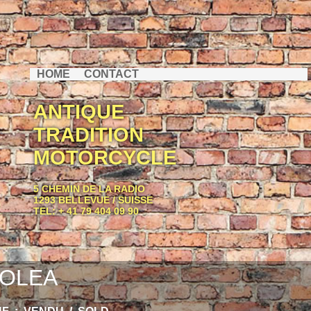
HOME
CONTACT
ANTIQUE
TRADITION
MOTORCYCLE
5 CHEMIN DE LA RADIO
1293 BELLEVUE / SUISSE
TEL: + 41 79 404 09 90
OLEA