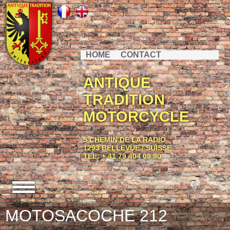
HOME
CONTACT
ANTIQUE
TRADITION
MOTORCYCLE
5 CHEMIN DE LA RADIO
1293 BELLEVUE / SUISSE
TEL: + 41 79 404 09 90
MOTOSACOCHE 212