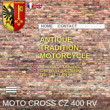
HOME
CONTACT
ANTIQUE
TRADITION
MOTORCYCLE
5 CHEMIN DE LA RADIO
1293 BELLEVUE / SUISSE
TEL: + 41 79 404 09 90
MOTO CROSS CZ 400 RV