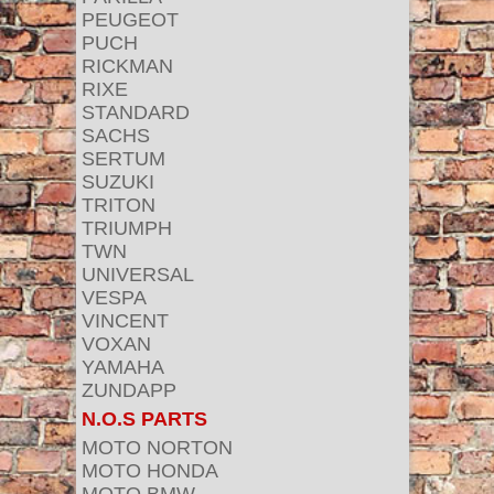
PEUGEOT
PUCH
RICKMAN
RIXE
STANDARD
SACHS
SERTUM
SUZUKI
TRITON
TRIUMPH
TWN
UNIVERSAL
VESPA
VINCENT
VOXAN
YAMAHA
ZUNDAPP
N.O.S PARTS
MOTO NORTON
MOTO HONDA