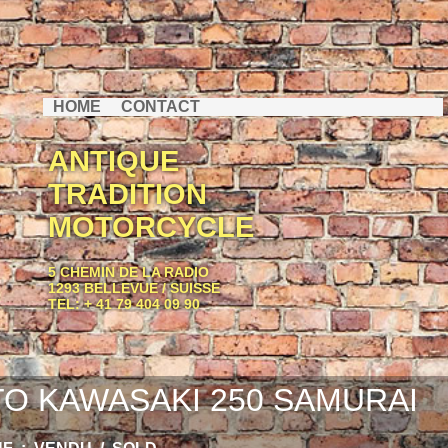
HOME
CONTACT
ANTIQUE
TRADITION
MOTORCYCLE
5 CHEMIN DE LA RADIO
1293 BELLEVUE / SUISSE
TEL: + 41 79 404 09 90
O KAWASAKI 250 SAMURAI